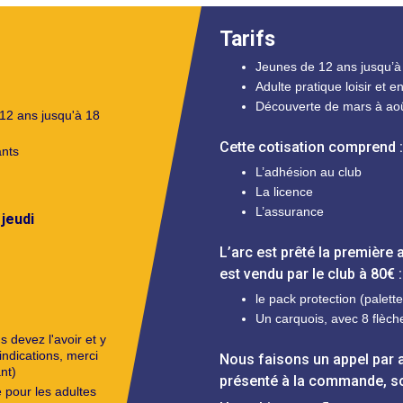
Tarifs
Jeunes de 12 ans jusqu’à 
Adulte pratique loisir et e
Découverte de mars à ao
 12 ans jusqu'à 18
Cette cotisation comprend :
ants
L’adhésion au club
La licence
L’assurance
e
jeudi
L’arc est prêté la première 
est vendu par le club à 80€ :
le pack protection (palett
Un carquois, avec 8 flèch
 devez l'avoir et y
indications, merci
Nous faisons un appel par an
nt)
présenté à la commande, so
 pour les adultes