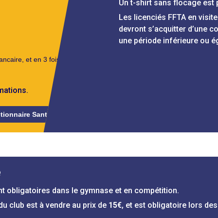
Un t-shirt sans flocage est
Les licenciés FFTA en visit
devront s’acquitter d’une c
une période inférieure ou é
ncaire, et en 3 fois
mations.
tionnaire Santé
e
t obligatoires dans le gymnase et en compétition.
 du club est à vendre au prix de
15€
, et est obligatoire lors d