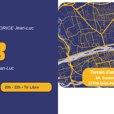
ORICE Jean-Luc
e
an-Luc
20h - 22h • Tir Libre