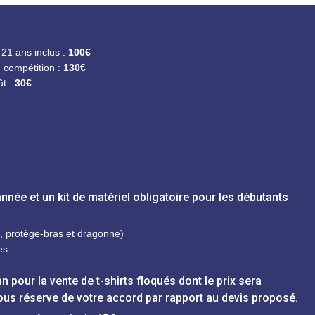
21 ans inclus :
100€
n compétition :
130€
ût :
30€
année et un kit de matériel obligatoire pour les débutants
e, protège-bras et dragonne)
es
 pour la vente de t-shirts floqués dont le prix sera
us réserve de votre accord par rapport au devis proposé.