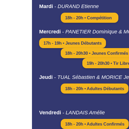
Mardi
-
DURAND Etienne
18h - 20h • Compétition
Mercredi
-
PANETIER Dominique & M
17h - 19h • Jeunes Débutants
18h - 20h30 • Jeunes Confirmés
19h - 20h30 • Tir Libr
Jeudi
-
TUAL Sébastien & MORICE Je
18h - 20h • Adultes Débutants
Vendredi
-
LANDAIS Amélie
18h - 20h • Adultes Confirmés