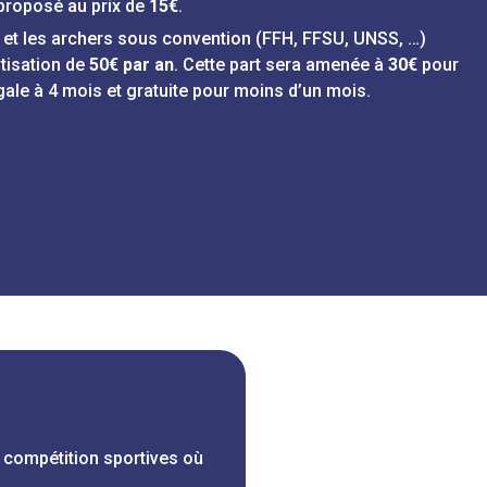
 proposé au prix de
15€
.
e et les archers sous convention (FFH, FFSU, UNSS, …)
otisation de
50€ par an
. Cette part sera amenée à
30€
pour
gale à 4 mois et gratuite pour moins d’un mois.
es compétition sportives où